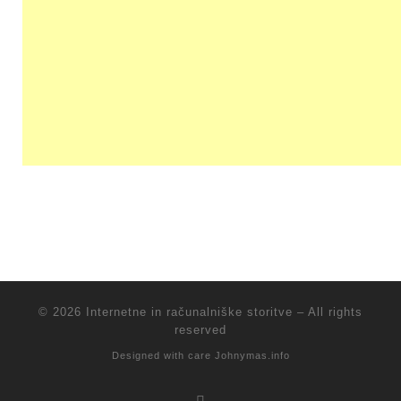
© 2026
Internetne in računalniške storitve
–
All rights
reserved
Designed with care
Johnymas.info